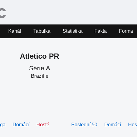
Kanál
Tabulka
Statistika
Fakta
Forma
Atletico PR
Série A
Brazílie
iga
Domácí
Hosté
Poslední 50
Domácí
Hos