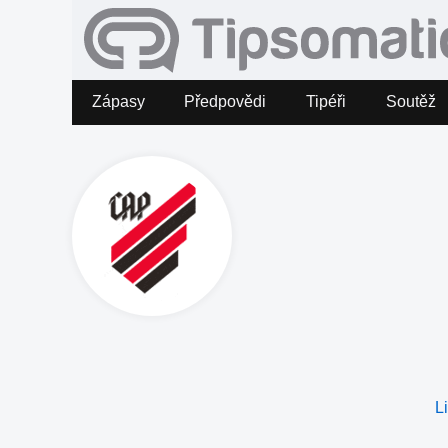
Zápasy
Předpovědi
Tipéři
Soutěž
L