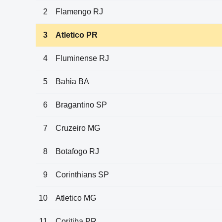
2
Flamengo RJ
3
Atletico PR
4
Fluminense RJ
5
Bahia BA
6
Bragantino SP
7
Cruzeiro MG
8
Botafogo RJ
9
Corinthians SP
10
Atletico MG
11
Coritiba PR