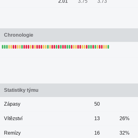
2.01
3.75
3.73
Chronologie
Statistiky týmu
Zápasy
50
Vítězství
13
26%
Remízy
16
32%