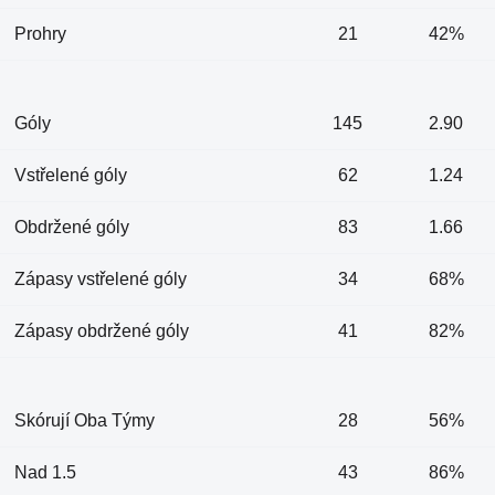
Prohry
21
42%
Góly
145
2.90
Vstřelené góly
62
1.24
Obdržené góly
83
1.66
Zápasy vstřelené góly
34
68%
Zápasy obdržené góly
41
82%
Skórují Oba Týmy
28
56%
Nad 1.5
43
86%