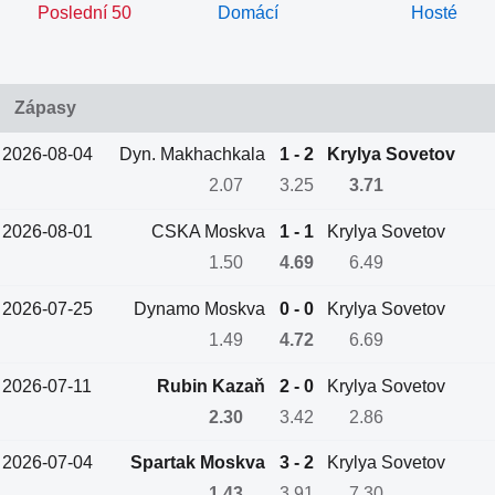
Poslední 50
Domácí
Hosté
Zápasy
2026-08-04
Dyn. Makhachkala
1 - 2
Krylya Sovetov
2.07
3.25
3.71
2026-08-01
CSKA Moskva
1 - 1
Krylya Sovetov
1.50
4.69
6.49
2026-07-25
Dynamo Moskva
0 - 0
Krylya Sovetov
1.49
4.72
6.69
2026-07-11
Rubin Kazaň
2 - 0
Krylya Sovetov
2.30
3.42
2.86
2026-07-04
Spartak Moskva
3 - 2
Krylya Sovetov
1.43
3.91
7.30